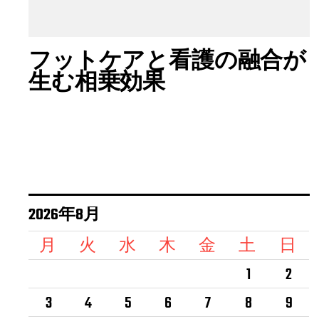
フットケアと看護の融合が
生む相乗効果
2026年8月
月
火
水
木
金
土
日
1
2
3
4
5
6
7
8
9